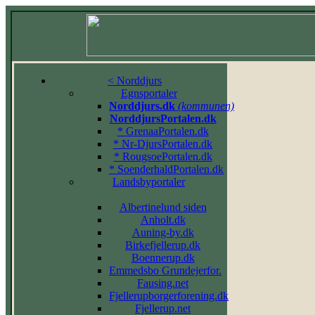
< Norddjurs
Egnsportaler
Norddjurs.dk
(kommunen)
NorddjursPortalen.dk
* GrenaaPortalen.dk
* Nr-DjursPortalen.dk
* RougsoePortalen.dk
* SoenderhaldPortalen.dk
Landsbyportaler
Albertinelund siden
Anholt.dk
Auning-by.dk
Birkefjellerup.dk
Boennerup.dk
Emmedsbo Grundejerfor.
Fausing.net
Fjellerupborgerforening.dk
Fjellerup.net