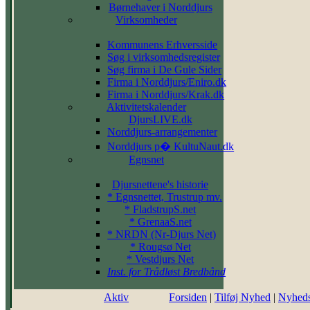
Børnehaver i Norddjurs
Virksomheder
Kommunens Erhversside
Søg i virksomhedsregister
Søg firma i De Gule Sider
Firma i Norddjurs/Eniro.dk
Firma i Norddjurs/Krak.dk
Aktivitetskalender
DjursLIVE.dk
Norddjurs-arrangementer
Norddjurs p� KultuNaut.dk
Egnsnet
Djursnettene's historie
* Egnsnettet, Trustrup mv.
* FladstrupS.net
* GrenaaS.net
* NRDN (Nr-Djurs Net)
* Rougsø Net
* Vestdjurs Net
Inst. for Trådløst Bredbånd
Aktiv
Forsiden
|
Tilføj Nyhed
|
Nyheds