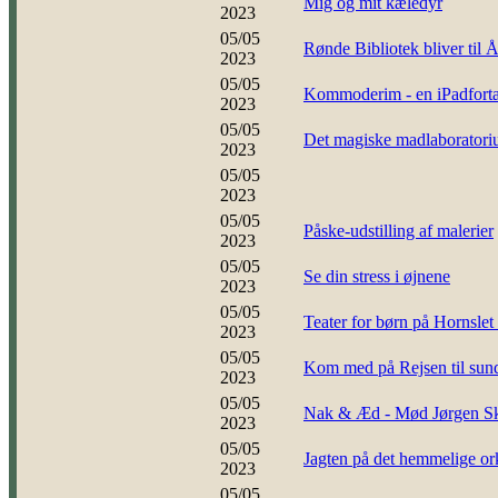
Mig og mit kæledyr
2023
05/05
Rønde Bibliotek bliver til 
2023
05/05
Kommoderim - en iPadfortæ
2023
05/05
Det magiske madlaboratori
2023
05/05
2023
05/05
Påske-udstilling af malerier
2023
05/05
Se din stress i øjnene
2023
05/05
Teater for børn på Hornslet
2023
05/05
Kom med på Rejsen til sun
2023
05/05
Nak & Æd - Mød Jørgen Sko
2023
05/05
Jagten på det hemmelige or
2023
05/05