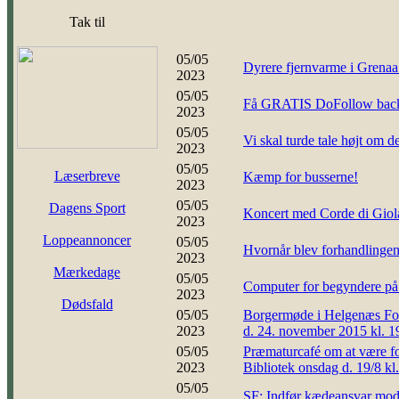
Tak til
05/05
Dyrere fjernvarme i Grenaa
2023
05/05
Få GRATIS DoFollow back
2023
05/05
Vi skal turde tale højt om d
2023
05/05
Læserbreve
Kæmp for busserne!
2023
05/05
Dagens Sport
Koncert med Corde di Giola 
2023
Loppeannoncer
05/05
Hvornår blev forhandlingen 
2023
Mærkedage
05/05
Computer for begyndere på 
2023
Dødsfald
05/05
Borgermøde i Helgenæs 
2023
d. 24. november 2015 kl. 1
05/05
Præmaturcafé om at være fo
2023
Bibliotek onsdag d. 19/8 kl
05/05
SF: Indfør kædeansvar mod