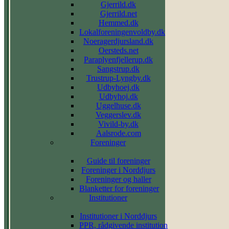
Gjerrild.dk
Gjerrild.net
Hemmed.dk
Lokalforeningenvoldby.dk
Noeragerdjursland.dk
Oersteds.net
Paraplyenfjellerup.dk
Sangstrup.dk
Trustrup-Lyngby.dk
Udbyhoej.dk
Udbyhoj.dk
Uggelhuse.dk
Veggerslev.dk
Vivild-by.dk
Aalsrode.com
Foreninger
Guide til foreninger
Foreninger i Norddjurs
Foreninger og haller
Blanketter for foreninger
Institutioner
Institutioner i Norddjurs
PPR, rådgivende institution