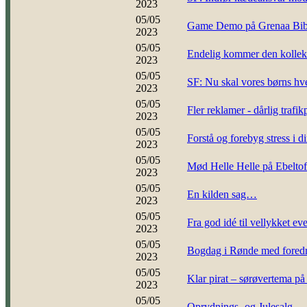
2023
05/05
Game Demo på Grenaa Biblio
2023
05/05
Endelig kommer den kollekti
2023
05/05
SF: Nu skal vores børns hv
2023
05/05
Fler reklamer - dårlig trafikp
2023
05/05
Forstå og forebyg stress i d
2023
05/05
Mød Helle Helle på Ebeltof
2023
05/05
En kilden sag…
2023
05/05
Fra god idé til vellykket e
2023
05/05
Bogdag i Rønde med foredr
2023
05/05
Klar pirat – sørøvertema på
2023
05/05
Oprydnings- og Julesalg